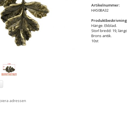
Artikelnummer:
HA50BA32
Produktbeskrivning
Hänge. Ekblad.
Storl bredd: 19, län
Brons antik.
10st
a
opiera adressen