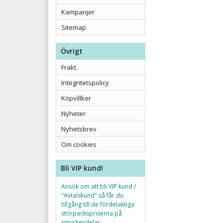
Kampanjer
Sitemap
Övrigt
Frakt.
Integritetspolicy
Köpvillkor
Nyheter
Nyhetsbrev
Om cookies
Bli VIP kund!
Ansök om att bli VIP kund /
"Avtalskund" så får du
tillgång till de fördelaktiga
storpackspriserna på
smyckesdelar.