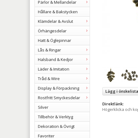
Pärlor & Mellandelar
Hållare & Bakstycken
Klämdelar & Avslut
Örhängesdelar
Hatt & Öglepinnar
Lås & Ringar
Halsband & Kedjor
Läder & Imitation
Tråd & Wire
Display & Förpackning
Lägg i önskelist
Rostfritt Smyckesdelar
Direktlänk:
Silver
Högerklicka och k
Tillbehör & Verktyg
Dekoration & Övrigt
Favoriter