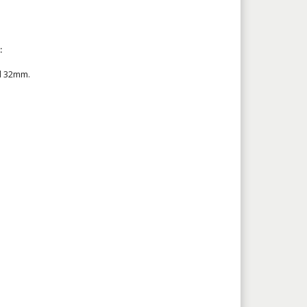
:
gd 32mm.