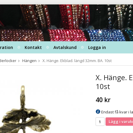
iration
Kontakt
Avtalskund
Logga in
Berlocker
Hängen
X. Hänge. Ekblad. längd 32mm. BA. 10st
X. Hänge. 
10st
40 kr
Endast få kvar i la
Lägg i varuk