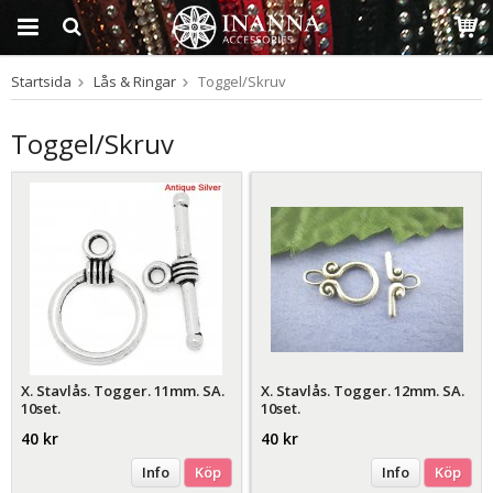
Startsida
Lås & Ringar
Toggel/Skruv
Produkten har blivit
tillagd i varukorgen
Toggel/Skruv
X. Stavlås. Togger. 11mm. SA.
X. Stavlås. Togger. 12mm. SA.
10set.
10set.
40 kr
40 kr
Info
Köp
Info
Köp