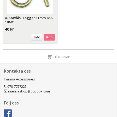
X. Stavlås. Togger 11mm. MA.
10set.
40 kr
Info
Köp
Till Kassan
Kontakta oss
Inanna Accessories
070-7757225
inannashop@outlook.com
Följ oss