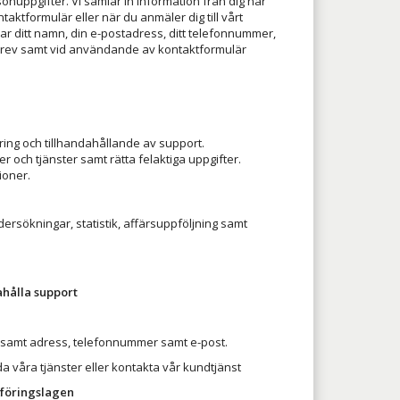
onuppgifter. Vi samlar in information från dig när
aktformulär eller när du anmäler dig till vårt
ar ditt namn, din e-postadress, ditt telefonnummer,
tsbrev samt vid användande av kontaktformulär
ing och tillhandahållande av support.
 och tjänster samt rätta felaktiga uppgifter.
ioner.
sökningar, statistik, affärsuppföljning samt
ahålla support
 samt adress, telefonnummer samt e-post.
da våra tjänster eller kontakta vår kundtjänst
okföringslagen