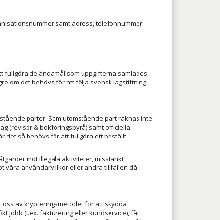
rganisationsnummer samt adress, telefonnummer
att fullgöra de ändamål som uppgifterna samlades
re om det behövs för att följa svensk lagstiftning
 utomstående parter. Som utomstående part räknas inte
ag (revisor & bokföringsbyrå) samt officiella
et så behövs för att fullgöra ett beställt
åtgärder mot illegala aktiviteter, misstänkt
 våra användarvillkor eller andra tillfällen då
er oss av krypteringsmetoder för att skydda
 jobb (t.ex. fakturering eller kundservice), får