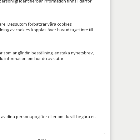
personligt identifierbar information finns i därför
kare. Dessutom förbättrar våra cookies
g av cookies kopplas över huvud taget inte till
r som angår din beställning, enstaka nyhetsbrev,
du information om hur du avslutar
av dina personuppgifter eller om du vill begära ett