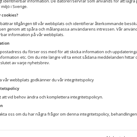
ligt identifierbar information. De datorer/servrar som används för att lagra 
iljö i Sverige.
v cookies?
örbättrar tillgången till vår webbplats och identifierar återkommande besö
n genom att spåra och målanpassa användarens intressen. Vår användnin
erbar information på vår webbplats.
ation
postadress du förser oss med för att skicka information och uppdateringa
nformation etc. Om du inte längre vill ta emot sådana meddelanden hittar 
slutet av varje nyhetsbrev.
vår webbplats godkänner du vår integritetspolicy
tetspolicy
t att vid behov ändra och komplettera integritetspolicyn.
on
akta oss om du har några frågor om denna integritetspolicy, behandlingen 