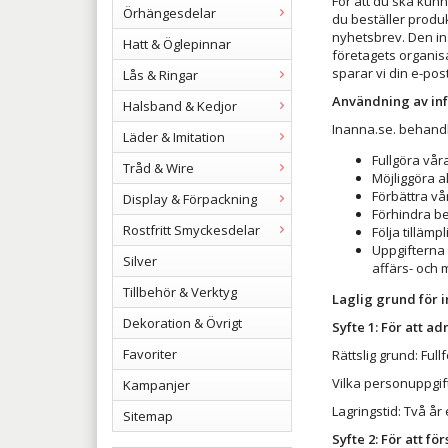
För att du ska kunn
Örhängesdelar
du beställer produk
nyhetsbrev. Den ins
Hatt & Öglepinnar
företagets organis
sparar vi din e-po
Lås & Ringar
Användning av in
Halsband & Kedjor
Inanna.se. behandl
Läder & Imitation
Fullgöra vår
Tråd & Wire
Möjliggöra a
Förbättra vå
Display & Förpackning
Förhindra be
Rostfritt Smyckesdelar
Följa tillämp
Uppgifterna
Silver
affärs- och m
Tillbehör & Verktyg
Laglig grund för 
Dekoration & Övrigt
Syfte 1: För att a
Favoriter
Rättslig grund: Full
Vilka personuppgi
Kampanjer
Lagringstid: Två år
Sitemap
Syfte 2: För att f