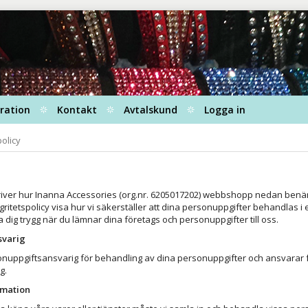
iration
Kontakt
Avtalskund
Logga in
policy
iver hur Inanna Accessories (org.nr. 6205017202) webbshopp nedan benäm
gritetspolicy visa hur vi säkerställer att dina personuppgifter behandlas 
 dig trygg när du lämnar dina företags och personuppgifter till oss.
svarig
onuppgiftsansvarig för behandling av dina personuppgifter och ansvarar f
g.
rmation