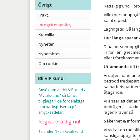
Övrigt
Rättslig grund: Förp
Vilka personuppgi
Frakt.
samt e-post.
Integritetspolicy
Lagringstid: Så läng
Köpvillkor
Hur länge sparar 
Nyheter
Dina personuppgift
in för i enlighet m
Nyhetsbrev
eller i förekommand
Om cookies
Utlämnande till tr
Vi säljer, handlar,
Bli VIP kund!
betrodd tredjepart 
samarbetspartners 
Ansök om att bli VIP kund /
åtagande.
"Avtalskund" så får du
Vi anser att det är 
tillgång till de fördelaktiga
bedrägeri, situatio
storpackspriserna på
lagen kräver så.
smyckesdelar.
Registrera dig nu!
Säkerhet & Infor
Vi vidtar en rad ol
Se under fliken Avtalskund.
känsliga uppgifter 