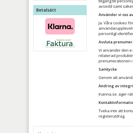
tillgång till person
avsedd samt säker m
Betalsätt
Använder vi oss a
Ja. Våra cookies f
användarupplevelse
personligt identifi
Avsluta prenumer
Vi använder den e-
relaterad produkti
prenumerationen i 
Samtycke
Genom att använda 
Ändring av integri
Inanna.se. äger rät
Kontaktinformati
Tveka inte att kont
registerutdrag.