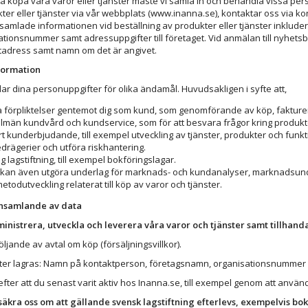
a köpa våra varor eller tjänster måste vi samla in och behandla vissa pers
ter eller tjänster via vår webbplats (www.inanna.se), kontaktar oss via kont
amlade informationen vid beställning av produkter eller tjänster inkluder
ationsnummer samt adressuppgifter till företaget. Vid anmälan till nyhe
stadress samt namn om det är angivet.
formation
ar dina personuppgifter för olika ändamål. Huvudsakligen i syfte att,
a förpliktelser gentemot dig som kund, som genomförande av köp, fakturer
llmän kundvård och kundservice, som för att besvara frågor kring produkter
rt kunderbjudande, till exempel utveckling av tjänster, produkter och funkt
drägerier och utföra riskhantering.
lig lagstiftning, till exempel bokföringslagar.
 kan även utgöra underlag för marknads- och kundanalyser, marknadsunder
etodutveckling relaterat till köp av varor och tjänster.
insamlande av data
dministrera, utveckla och leverera våra varor och tjänster samt tillhand
följande av avtal om köp (försäljningsvillkor).
fter lagras: Namn på kontaktperson, företagsnamn, organisationsnummer
 efter att du senast varit aktiv hos Inanna.se, till exempel genom att använ
örsäkra oss om att gällande svensk lagstiftning efterlevs, exempelvis b