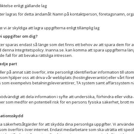
liktelse enligt gällande lag
fter lagras för detta ändamål: Namn på kontaktperson, företagsnamn, o
e vi är skyldiga att lagra uppgifterna enligt tillämplig lag
vi uppgifter om dig?
er sparas endast så länge som det finns ett behov av att spara dem för 
ed denna Integritetspolicy. Inanna.se. kan komma att spara uppgifterna läng
e fall för att bevaka rättsliga intressen.
edje part
 eller på annat sätt överför, inte personligt identifierbar information till
som hjälper oss att driva vår webbplats (hostingleverantör) eller vårt föret
som exempelvis betalningsleverantörer, TA system samt affärssystem när d
nödvändigt att dela information i syfte att undersöka, förhindra eller vidta 
ner som medför en potentiell risk för en persons fysiska säkerhet, brott mot
mationsskydd
ika säkerhetsåtgärder för att skydda dina personliga uppgifter. Vi använd
som överförs över internet. Endast medarbetare som ska uträtta ett specifikt