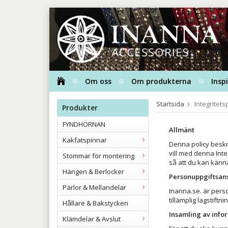
Om oss
Om produkterna
Insp
Startsida
Integritets
Produkter
FYNDHÖRNAN
Allmänt
Kakfatspinnar
Denna policy beskr
vill med denna Inte
Stommar för montering
så att du kan känna
Hängen & Berlocker
Personuppgiftsan
Pärlor & Mellandelar
Inanna.se. är pers
tillämplig lagstiftnin
Hållare & Bakstycken
Insamling av info
Klämdelar & Avslut