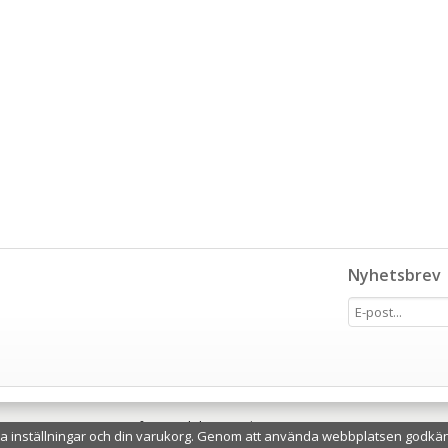
Nyhetsbrev
Drift & produktion:
Wikinggruppen
a inställningar och din varukorg. Genom att använda webbplatsen godkä