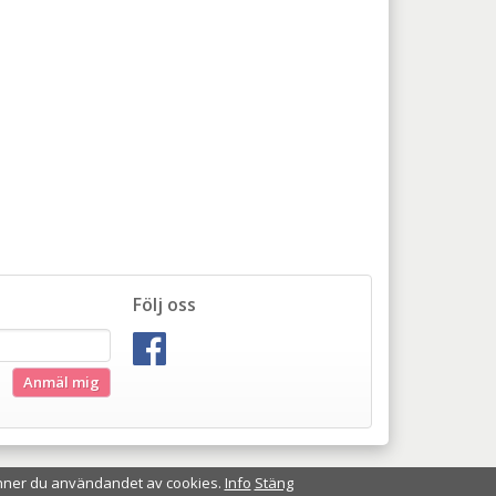
Följ oss
Anmäl mig
nner du användandet av cookies.
Info
Stäng