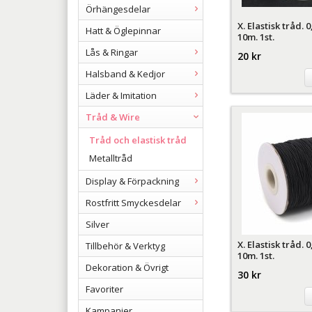
Örhängesdelar
X. Elastisk tråd. 
Hatt & Öglepinnar
10m. 1st.
Lås & Ringar
20 kr
Halsband & Kedjor
Läder & Imitation
Tråd & Wire
Tråd och elastisk tråd
Metalltråd
Display & Förpackning
Rostfritt Smyckesdelar
Silver
X. Elastisk tråd.
Tillbehör & Verktyg
10m. 1st.
Dekoration & Övrigt
30 kr
Favoriter
Kampanjer