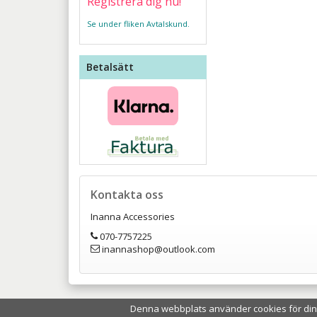
Registrera dig nu!
Se under fliken Avtalskund.
Betalsätt
Kontakta oss
Inanna Accessories
070-7757225
inannashop@outlook.com
Denna webbplats använder cookies för din