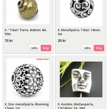
X. "Tibet" Pärla. 8x8mm. BA.
X. Metallpärla. Tibet. 14mm.
50st.
2st.
70 kr
20 kr
Info
Köp
Info
Köp
X. Stor metallpärla. Blommig
X. Ansikte. Mellanpärla,
17mm. 1st.
12x10mm. SA. 30st.