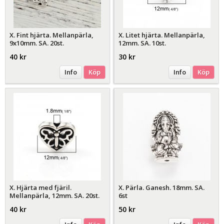
X. Fint hjärta. Mellanpärla,
X. Litet hjärta. Mellanpärla,
9x10mm. SA. 20st.
12mm. SA. 10st.
40 kr
30 kr
Info
Köp
Info
Köp
X. Hjärta med fjäril.
X. Pärla. Ganesh. 18mm. SA.
Mellanpärla, 12mm. SA. 20st.
6st
40 kr
50 kr