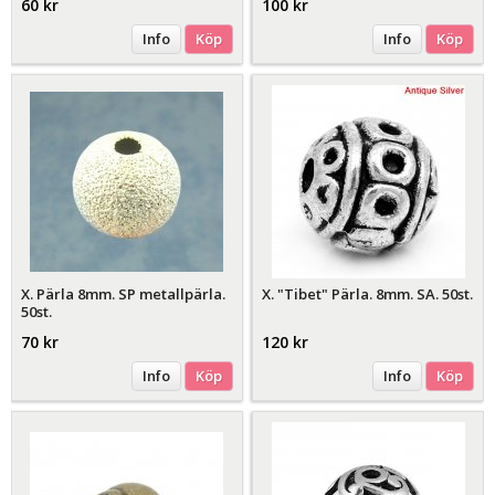
60 kr
100 kr
Info
Köp
Info
Köp
X. Pärla 8mm. SP metallpärla.
X. "Tibet" Pärla. 8mm. SA. 50st.
50st.
70 kr
120 kr
Info
Köp
Info
Köp