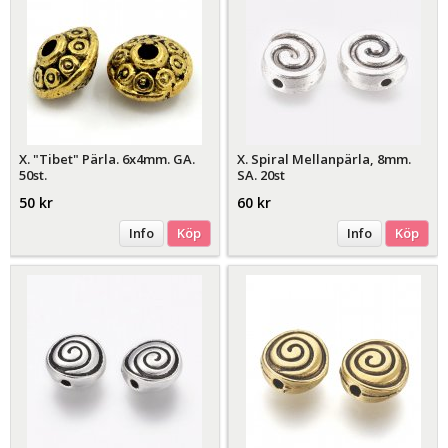
X. "Tibet" Pärla. 6x4mm. GA.
X. Spiral Mellanpärla, 8mm.
50st.
SA. 20st
50 kr
60 kr
Info
Köp
Info
Köp