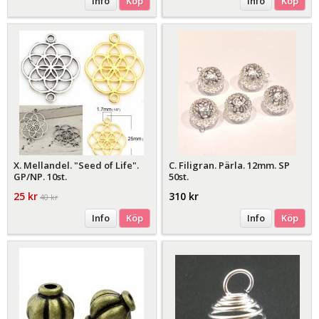
Info
Köp
Info
Köp
X. Mellandel. "Seed of Life".
C. Filigran. Pärla. 12mm. SP
GP/NP. 10st.
50st.
25 kr
310 kr
40 kr
Info
Köp
Info
Köp