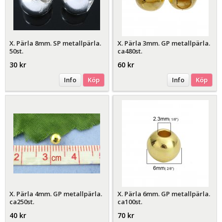
X. Pärla 8mm. SP metallpärla.
X. Pärla 3mm. GP metallpärla.
50st.
ca480st.
30 kr
60 kr
Info
Köp
Info
Köp
X. Pärla 4mm. GP metallpärla.
X. Pärla 6mm. GP metallpärla.
ca250st.
ca100st.
40 kr
70 kr