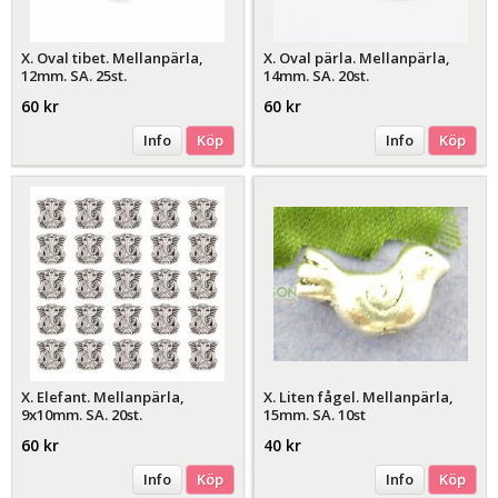
X. Oval tibet. Mellanpärla,
X. Oval pärla. Mellanpärla,
12mm. SA. 25st.
14mm. SA. 20st.
60 kr
60 kr
Info
Köp
Info
Köp
X. Elefant. Mellanpärla,
X. Liten fågel. Mellanpärla,
9x10mm. SA. 20st.
15mm. SA. 10st
60 kr
40 kr
Info
Köp
Info
Köp