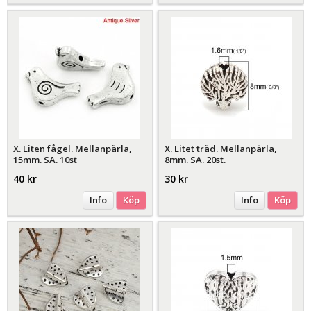
X. Liten fågel. Mellanpärla,
X. Litet träd. Mellanpärla,
15mm. SA. 10st
8mm. SA. 20st.
40 kr
30 kr
Info
Köp
Info
Köp