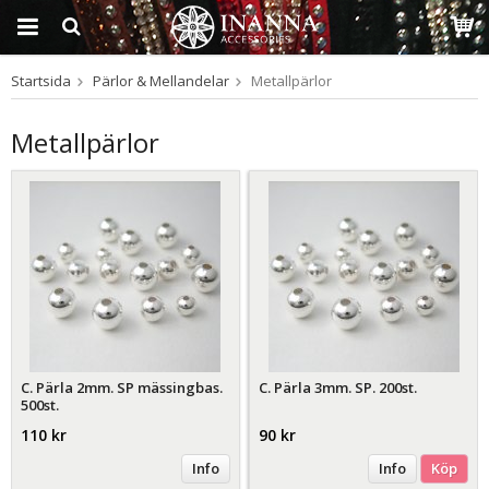
Startsida
Pärlor & Mellandelar
Metallpärlor
Produkten har blivit
tillagd i varukorgen
Metallpärlor
C. Pärla 2mm. SP mässingbas.
C. Pärla 3mm. SP. 200st.
500st.
110 kr
90 kr
Info
Info
Köp