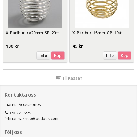
X. Pärlbur. ca20mm. SP. 20st.
X. Pärlbur. 15mm. GP. 10st.
100 kr
45 kr
Info
Köp
Info
Köp
Till Kassan
Kontakta oss
Inanna Accessories
070-7757225
inannashop@outlook.com
Följ oss