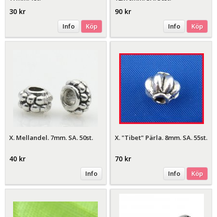
30 kr
90 kr
Info
Köp
Info
Köp
X. Mellandel. 7mm. SA. 50st.
X. "Tibet" Pärla. 8mm. SA. 55st.
40 kr
70 kr
Info
Info
Köp