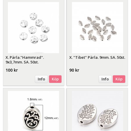
X. Pärla."Hammrad".
X. "Tibet" Pärla. 9mm. SA. 50st.
9x3,7mm. SA. 50st.
100 kr
90 kr
Info
Köp
Info
Köp