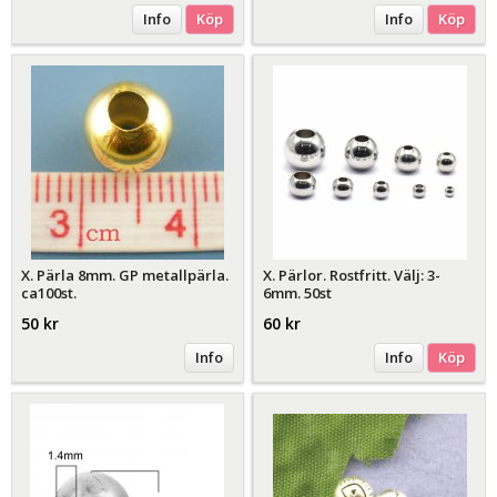
Info
Köp
Info
Köp
X. Pärla 8mm. GP metallpärla.
X. Pärlor. Rostfritt. Välj: 3-
ca100st.
6mm. 50st
50 kr
60 kr
Info
Info
Köp