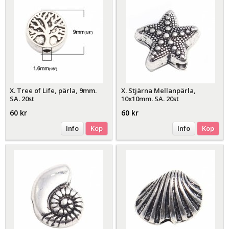
X. Tree of Life, pärla, 9mm.
X. Stjärna Mellanpärla,
SA. 20st
10x10mm. SA. 20st
60 kr
60 kr
Info
Köp
Info
Köp