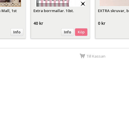
 Mall, 1st
Extra borrmallar. 10st.
EXTRA skruvar, br
40 kr
0 kr
Info
Info
Köp
Till Kassan