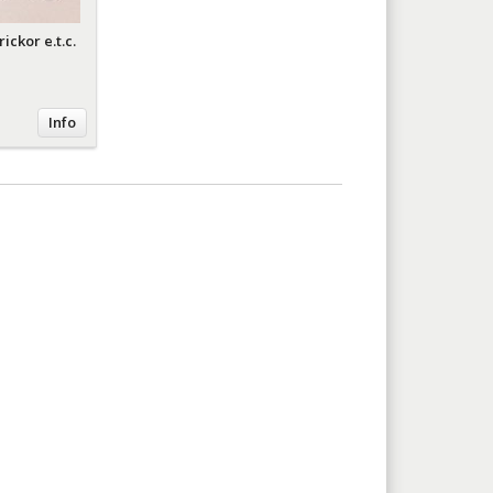
ickor e.t.c.
Info