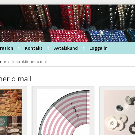
iration
Kontakt
Avtalskund
Logga in
nnar
Instruktioner o mall
ner o mall