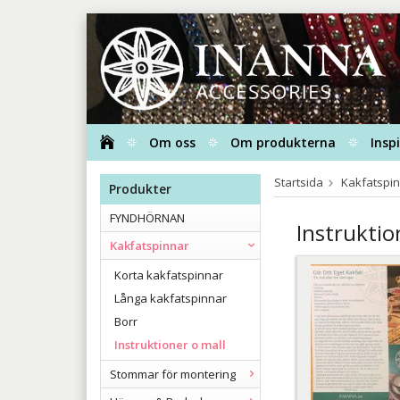
Om oss
Om produkterna
Insp
Startsida
Kakfatspi
Produkter
FYNDHÖRNAN
Instruktio
Kakfatspinnar
Korta kakfatspinnar
Långa kakfatspinnar
Borr
Instruktioner o mall
Stommar för montering