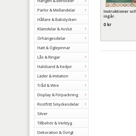
Hängen & Berlocker
Pärlor & Mellandelar
Instruktioner och
ingår.
Hållare & Bakstycken
0 kr
Klämdelar & Avslut
Örhängesdelar
Hatt & Öglepinnar
Lås & Ringar
Halsband & Kedjor
Läder & Imitation
Tråd & Wire
Display & Förpackning
Rostfritt Smyckesdelar
Silver
Tillbehör & Verktyg
Dekoration & Övrigt