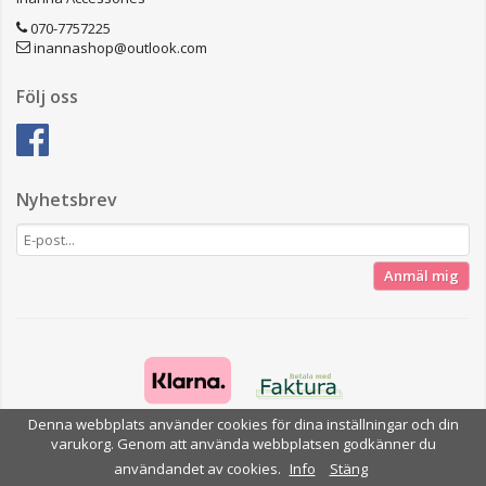
070-7757225
inannashop@outlook.com
Följ oss
Nyhetsbrev
Anmäl mig
Denna webbplats använder cookies för dina inställningar och din
varukorg. Genom att använda webbplatsen godkänner du
Drift & produktion:
Wikinggruppen
användandet av cookies.
Info
Stäng