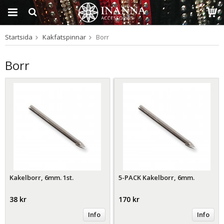
Startsida
Kakfatspinnar
Borr
Produkten har blivit
tillagd i varukorgen
Borr
Kakelborr, 6mm. 1st.
5-PACK Kakelborr, 6mm.
38 kr
170 kr
Info
Info