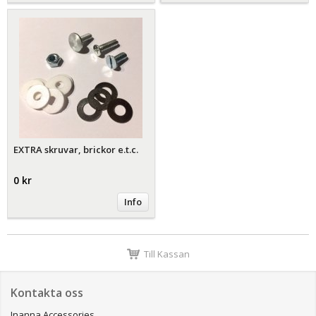
EXTRA skruvar, brickor e.t.c.
0 kr
Info
Till Kassan
Kontakta oss
Inanna Accessories