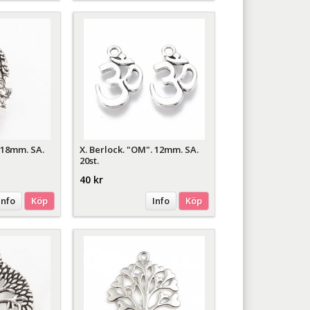
 18mm. SA.
X. Berlock. "OM". 12mm. SA.
20st.
40 kr
Info
Köp
Info
Köp