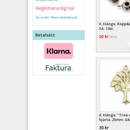
Registrera dig nu!
Se under fliken Avtalskund.
X. Hänge. Kopp&
SA. 10st
Betalsätt
20 kr
50 kr
X. Hänge. "Tree o
hjärta. 25mm. GM
30 kr