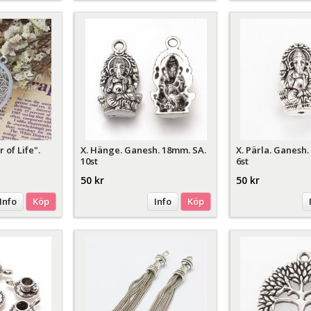
 of Life".
X. Hänge. Ganesh. 18mm. SA.
X. Pärla. Ganesh.
10st
6st
50 kr
50 kr
Info
Köp
Info
Köp