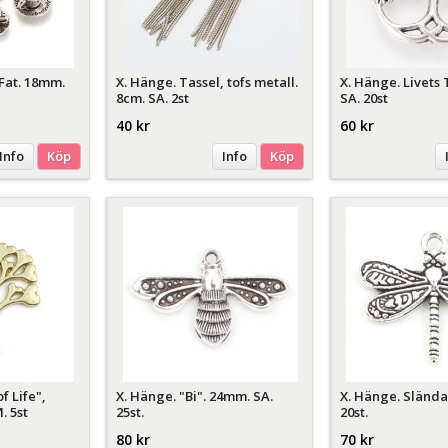
Fat. 18mm.
X. Hänge. Tassel, tofs metall.
X. Hänge. Livets
8cm. SA. 2st
SA. 20st
40 kr
60 kr
Info
Köp
Info
Köp
f Life",
X. Hänge. "Bi". 24mm. SA.
X. Hänge. Slända
. 5st
25st.
20st.
80 kr
70 kr