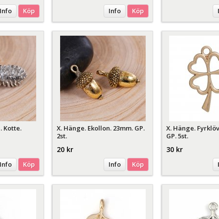
Info
Köp
Info
Köp
. Kotte.
X. Hänge. Ekollon. 23mm. GP.
X. Hänge. Fyrklö
2st.
GP. 5st.
20 kr
30 kr
Info
Köp
Info
Köp