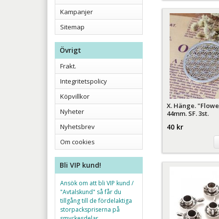
Kampanjer
Sitemap
Övrigt
Frakt.
Integritetspolicy
Köpvillkor
X. Hänge. "Flower
Nyheter
44mm. SF. 3st.
Nyhetsbrev
40 kr
Om cookies
Bli VIP kund!
Ansök om att bli VIP kund /
"Avtalskund" så får du
tillgång till de fördelaktiga
storpackspriserna på
smyckesdelar.