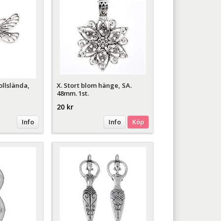
ollslända,
X. Stort blom hänge, SA.
48mm. 1st.
20 kr
Info
Info
Köp