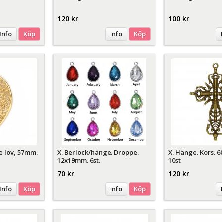
120 kr
100 kr
Info
Köp
Info
Köp
ee löv, 57mm.
X. Berlock/hänge. Droppe.
X. Hänge. Kors. 
12x19mm. 6st.
10st
70 kr
120 kr
Info
Köp
Info
Köp