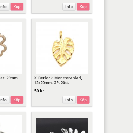
Info
Köp
Info
Köp
ver. 29mm.
X. Berlock. Monsterablad,
12x20mm. GP. 20st.
50 kr
Info
Köp
Info
Köp