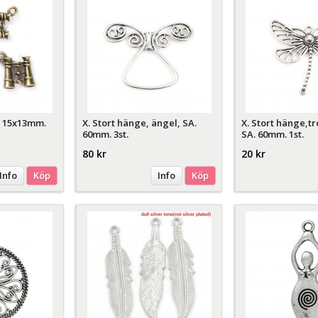
. 15x13mm.
X. Stort hänge, ängel, SA.
X. Stort hänge,tr
60mm. 3st.
SA. 60mm. 1st.
80 kr
20 kr
Info
Köp
Info
Köp