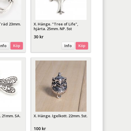
 Träd 23mm.
X. Hänge. "Tree of Life",
hjärta. 25mm. NP. 5st
30 kr
Info
Köp
Info
Köp
. 21mm. SA.
X. Hänge. Igelkott. 22mm. 5st.
100 kr