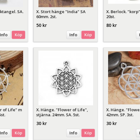
ktangel. SA.
X. Stort hänge "India" SA
X. Berlock. "korp
60mm. 2st.
20st.
50 kr
80 kr
Info
Köp
Info
Köp
r of Life" m
X. Hänge. "Flower of Life",
X. Hänge. "Flower
st.
stjärna. 24mm. SA. 5st.
42mm. SP. 3st.
30 kr
30 kr
Info
Köp
Info
Köp