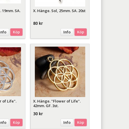
". 19mm. SA.
X. Hänge. Sol, 25mm. SA. 20st
80 kr
Info
Köp
Info
Köp
 of Life".
X. Hänge. "Flower of Life".
42mm. GF. 3st.
30 kr
Info
Köp
Info
Köp