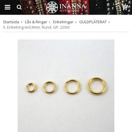
Startsida
Lås & Ringar
Enkelringar
GULDPLÄTERAT
Produkten har blivit
X. Enkelring 6x0,9mm. Rund. GP. 220st
tillagd i varukorgen