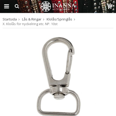
Startsida
Lås & Ringar
Klolås/Springlås
Produkten har blivit
X. Klolås för nyckelring etc. NP. 10st
tillagd i varukorgen