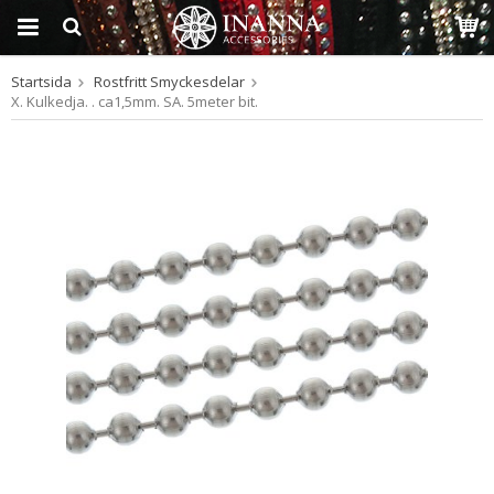
Startsida
Rostfritt Smyckesdelar
Produkten har blivit
X. Kulkedja. . ca1,5mm. SA. 5meter bit.
tillagd i varukorgen