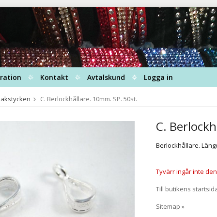
iration
Kontakt
Avtalskund
Logga in
Bakstycken
C. Berlockhållare. 10mm. SP. 50st.
C. Berlockh
Berlockhållare. Längd
Tyvärr ingår inte denn
Till butikens startsid
Sitemap »