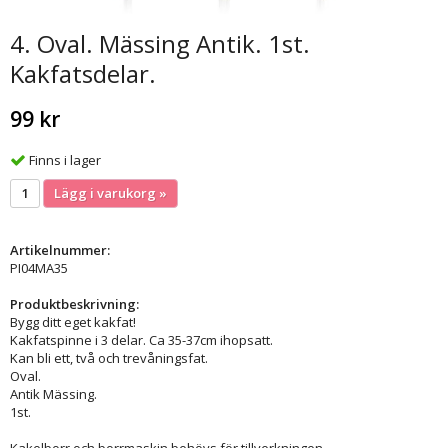
4. Oval. Mässing Antik. 1st.
Kakfatsdelar.
99 kr
Finns i lager
Lägg i varukorg »
Artikelnummer:
PI04MA35
Produktbeskrivning:
Bygg ditt eget kakfat!
Kakfatspinne i 3 delar. Ca 35-37cm ihopsatt.
Kan bli ett, två och trevåningsfat.
Oval.
Antik Mässing.
1st.
Kakelborr och borrmaskin behövs för tillverkningen.