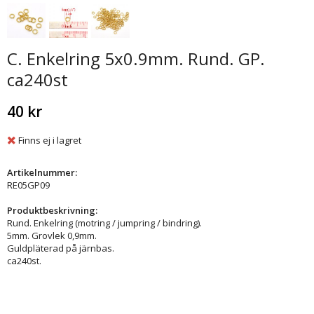
C. Enkelring 5x0.9mm. Rund. GP.
ca240st
40 kr
Finns ej i lagret
Artikelnummer:
RE05GP09
Produktbeskrivning:
Rund. Enkelring (motring / jumpring / bindring).
5mm. Grovlek 0,9mm.
Guldpläterad på järnbas.
ca240st.