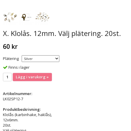
X. Klolås. 12mm. Välj plätering. 20st.
60 kr
Plätering
Finns i lager
Lägg i varukorg »
Artikelnummer:
LK02SP12-7
Produktbeskrivning:
Klolås (karbinhake, haklås),
12x6mm.
20st.
Välj plätering