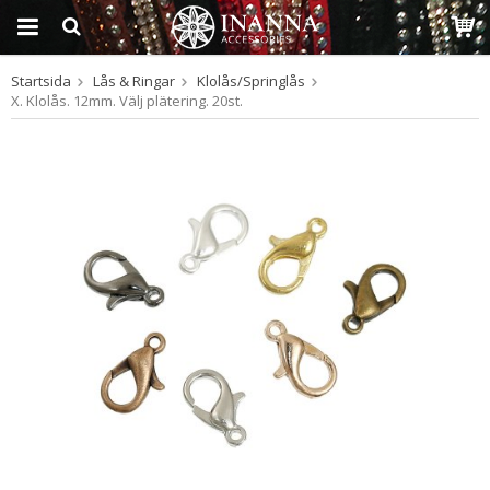
Startsida
Lås & Ringar
Klolås/Springlås
Produkten har blivit
X. Klolås. 12mm. Välj plätering. 20st.
tillagd i varukorgen