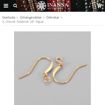
Startsida
Örhängesdelar
Örkrokar
Produkten har blivit
X. Örkrok. Fiskkrok. GP. 50par.
tillagd i varukorgen