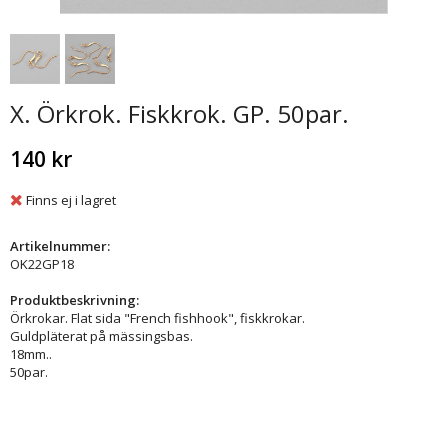
X. Örkrok. Fiskkrok. GP. 50par.
140 kr
Finns ej i lagret
Artikelnummer:
OK22GP18
Produktbeskrivning:
Örkrokar. Flat sida "French fishhook", fiskkrokar.
Guldpläterat på mässingsbas.
18mm..
50par.