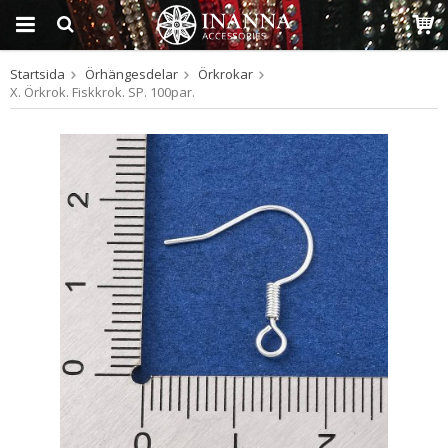
Startsida
Örhängesdelar
Örkrokar
Produkten har blivit
X. Örkrok. Fiskkrok. SP. 100par.
tillagd i varukorgen