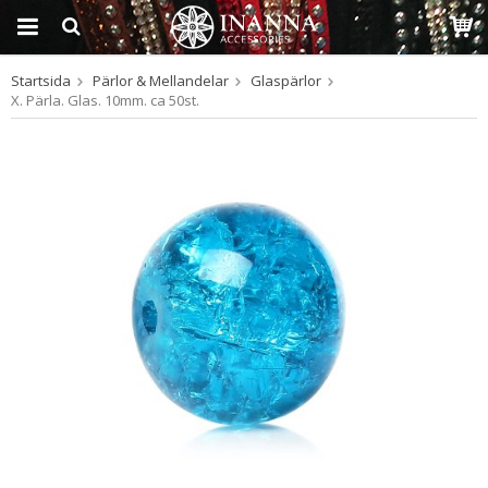
Startsida
Pärlor & Mellandelar
Glaspärlor
Produkten har blivit
X. Pärla. Glas. 10mm. ca 50st.
tillagd i varukorgen