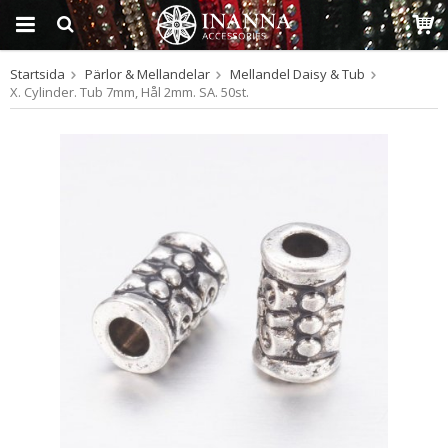
Startsida
Pärlor & Mellandelar
Mellandel Daisy & Tub
Produkten har blivit
X. Cylinder. Tub 7mm, Hål 2mm. SA. 50st.
tillagd i varukorgen