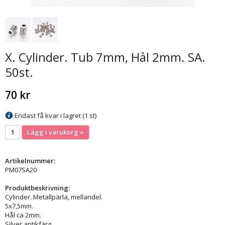
X. Cylinder. Tub 7mm, Hål 2mm. SA.
50st.
70 kr
Endast få kvar i lagret (1 st)
Lägg i varukorg »
Artikelnummer:
PM07SA20
Produktbeskrivning:
Cylinder. Metallpärla, mellandel.
5x7,5mm.
Hål ca 2mm.
Silver antikfärg.