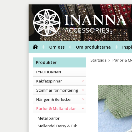
Om oss
Om produkterna
Insp
Startsida
Pärlor & M
Produkter
FYNDHÖRNAN
Kakfatspinnar
Stommar för montering
Hängen & Berlocker
Pärlor & Mellandelar
Metallpärlor
Mellandel Daisy & Tub