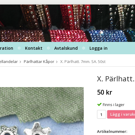
iration
Kontakt
Avtalskund
Logga in
ellandelar
Pärlhattar Kåpor
X. Pärlhatt. 7mm. SA. 50st
X. Pärlhatt
50 kr
Finns i lager
Lägg i varuk
Artikelnummer: