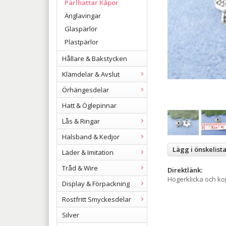
Pärlhattar Kåpor
Änglavingar
Glaspärlor
Plastpärlor
Hållare & Bakstycken
Klämdelar & Avslut
Örhängesdelar
Hatt & Öglepinnar
Lås & Ringar
Halsband & Kedjor
Lägg i önskelist
Läder & Imitation
Tråd & Wire
Direktlänk:
Högerklicka och k
Display & Förpackning
Rostfritt Smyckesdelar
Silver