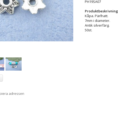
PH19SA07
Produktbeskrivning
Kåpa. Pärlhatt.
7mm i diameter.
Antik silverfärg.
50st.
a
opiera adressen