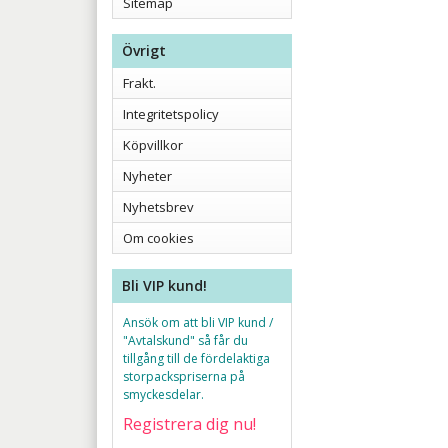
Sitemap
Övrigt
Frakt.
Integritetspolicy
Köpvillkor
Nyheter
Nyhetsbrev
Om cookies
Bli VIP kund!
Ansök om att bli VIP kund /
"Avtalskund" så får du
tillgång till de fördelaktiga
storpackspriserna på
smyckesdelar.
Registrera dig nu!