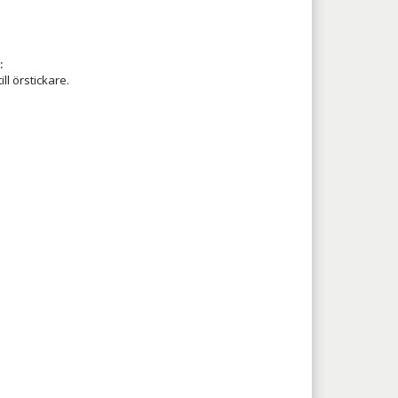
:
till örstickare.