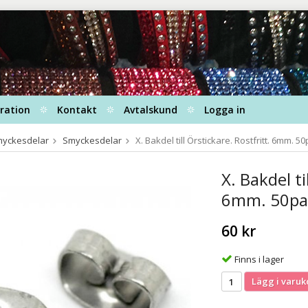
iration
Kontakt
Avtalskund
Logga in
Smyckesdelar
Smyckesdelar
X. Bakdel till Örstickare. Rostfritt. 6mm. 50
X. Bakdel ti
6mm. 50pa
60 kr
Finns i lager
Lägg i varuk