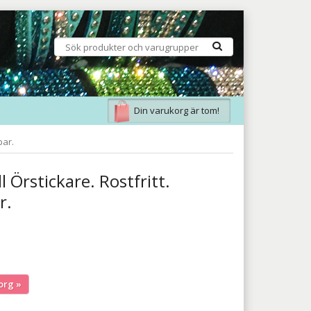
Din varukorg är tom!
par.
ll Örstickare. Rostfritt.
r.
org »