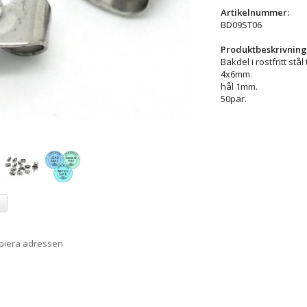
Artikelnummer:
BD09ST06
Produktbeskrivning
Bakdel i rostfritt stål 
4x6mm.
hål 1mm.
50par.
a
opiera adressen