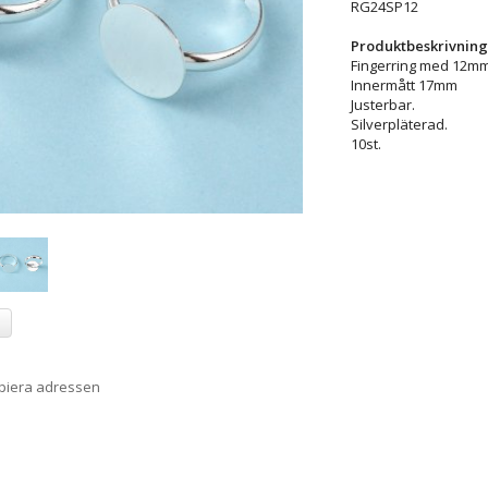
RG24SP12
Produktbeskrivning
Fingerring med 12mm 
Innermått 17mm
Justerbar.
Silverpläterad.
10st.
a
opiera adressen