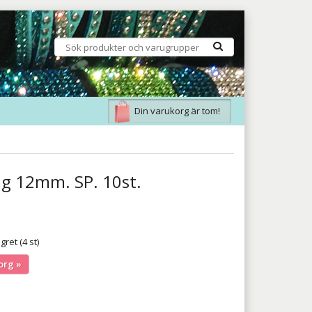
Din varukorg är tom!
ng 12mm. SP. 10st.
gret (4 st)
org »