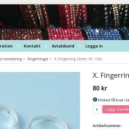
iration
Kontakt
Avtalskund
Logga in
ör montering
Fingerringar
X. Fingerring 12mm. SP. 10st.
X. Fingerri
80 kr
Endast få kvar i la
Lägg i varuk
Artikelnummer: