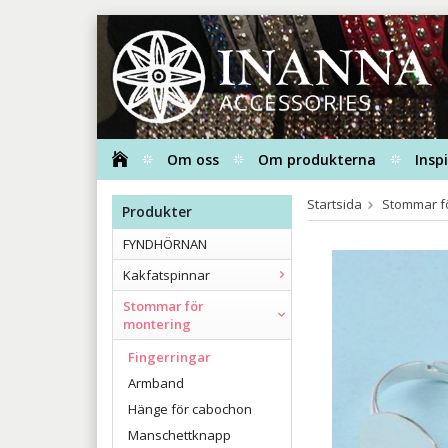
Om oss
Om produkterna
Insp
Startsida
Stommar f
Produkter
FYNDHÖRNAN
Kakfatspinnar
Stommar för
montering
Fingerringar
Armband
Hänge för cabochon
Manschettknapp